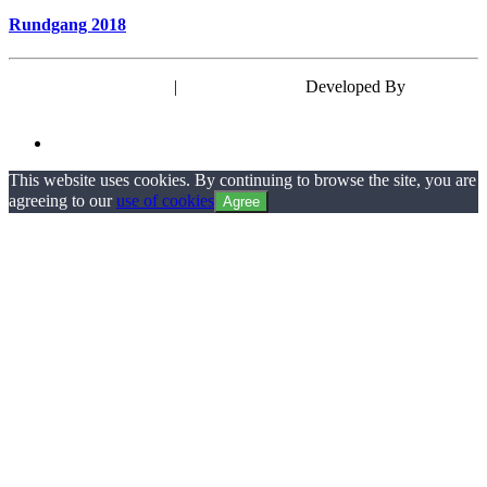
Rundgang 2018
Powered by WordPress
|
Theme: EyePress
Developed By
wp theme
space
This website uses cookies. By continuing to browse the site, you are
agreeing to our
use of cookies
Agree