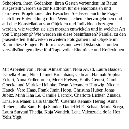
Schöpfern, ihren Gedanken, ihren Gesten verbunden; im Raum
ausgestellt werden sie zur Plattform für die emotionalen und
narrativen Projektionen der Besucher. Sie lassen auch die Frage
nach ihrer Entwicklung offen: Wenn sie heute hervorgehoben und
auf eine Konstellation von Objekten und Individuen bezogen
werden, wie werden sie sich morgen entwickeln und in welcher Art
von Umgebung? Wie werden sie diese beeinflussen? Parallel zu den
präsentierten Bildwerken erweitern Fotografien und Objekte im
Raum diese Fragen. Performances und zwei Diskussionsrunden
vervollständigen diese fünf Tage voller Eindrücke und Reflexionen.
Mit Arbeiten von : Nouri Almashhour, Nora Awad, Laura Baader,
Isabella Bram, Nina Lamiel Bruchhaus, Calman, Hannah-Sophia
Eckart, Anna Erdlenbruch, Meret Freisen, Emily Genest, Camilla
Goecke und Marieke Helmke, Dean Alexander Hartwig, Nicole
Hauck, Vero Haas, Frank Jimin Hopp, Christina Huber, Jonas
Jubitz, Minh Kha Le, Camille Lacroix, Charlotte Lichter, Zinaida
Lina, Pia Maier, Laila Ohlhoﬀ, Caterina Renaux Hering, Anna
Richert, Julia Sam, Finja Sander, Daniel M.E. Schaal, Maria Serga,
Laura Suryani Thedja, Kaja Wandelt, Lena Valenzuela de la Hoz,
Yeliz Yigit