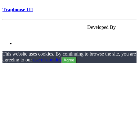
Traphouse 111
Powered by WordPress
|
Theme: EyePress
Developed By
wp theme
space
This website uses cookies. By continuing to browse the site, you are
agreeing to our
use of cookies
Agree